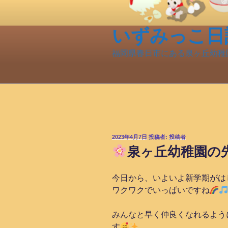
コ
ン
テ
いずみっこ日
ン
福岡県春日市にある泉ヶ丘幼稚
ツ
へ
ス
キ
ッ
プ
投
2023年4月7日
投稿者:
投稿者
稿
泉ヶ丘幼稚園の
日:
今日から、いよいよ新学期がは
ワクワクでいっぱいですね
みんなと早く仲良くなれるよう
す