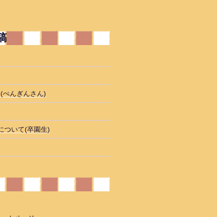
稿
(ぺんぎんさん)
について(卒園生)