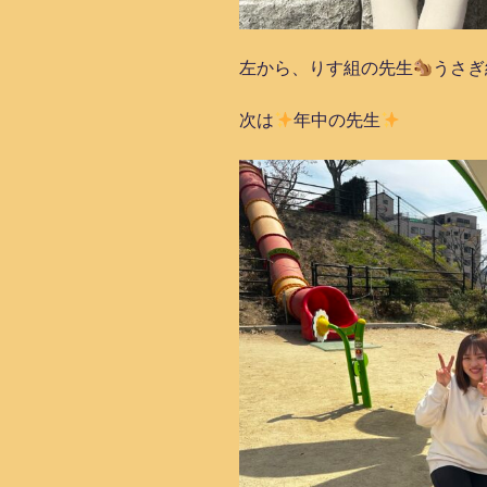
左から、りす組の先生
うさぎ
次は
年中の先生