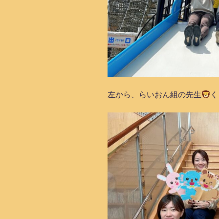
左から、らいおん組の先生
く