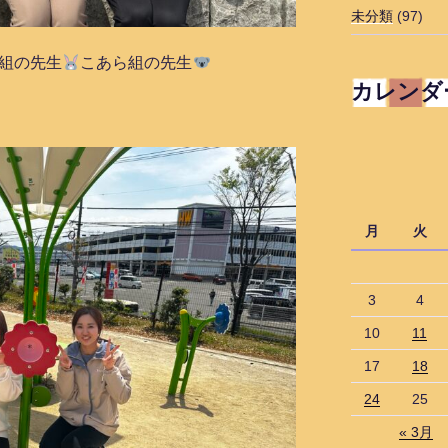
未分類
(97)
組の先生
こあら組の先生
カレンダ
月
火
3
4
10
11
17
18
24
25
« 3月