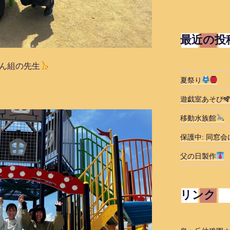
最近の投
ん組の先生
夏祭り
遊戯室あそび🪇
移動水族館
保護中: 同窓会
父の日製作
リンク