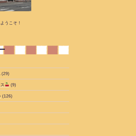
へようこそ！
ー
記
(29)
ラス
(9)
(126)