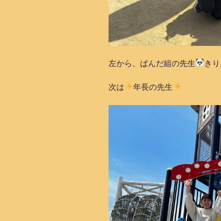
左から、ぱんだ組の先生
きり
次は
年長の先生