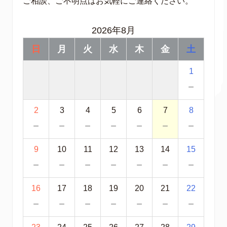
ご相談、ご不明点はお気軽にご連絡ください。
2026年8月
日
月
火
水
木
金
土
1
－
2
3
4
5
6
7
8
－
－
－
－
－
－
－
9
10
11
12
13
14
15
－
－
－
－
－
－
－
16
17
18
19
20
21
22
－
－
－
－
－
－
－