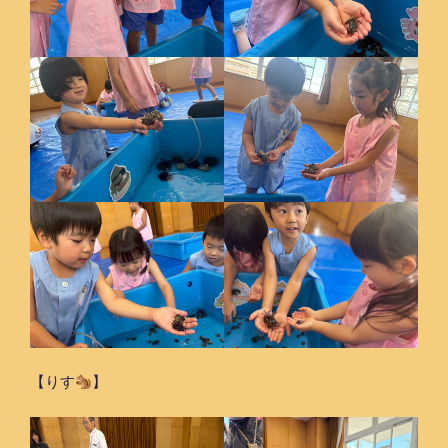
【りす
】